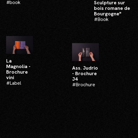
#book
Sculpture sur
bois romane de
Bourgogne"
#Book
La
Magnolia -
Ass. Judrio
Brochure
- Brochure
vini
J4
#Label​
#Brochure