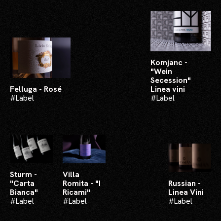
Komjanc -
"Wein
Secession"
Felluga - Rosé
Linea vini
#Label​
#Label​
Sturm -
Villa
"Carta
Romita - "I
Russian -
Bianca"
Ricami"
Linea Vini
#Label​
#Label​
#Label​